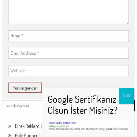
Search
for:
Direk Reklam: Ekonomik ve Etkili Tanıtım Çözümü!
Pole Banner ile Uygun Fiyat Avantajını Kaçırmayın!