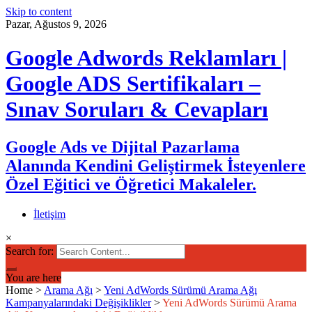
Skip to content
Pazar, Ağustos 9, 2026
Google Adwords Reklamları |
Google ADS Sertifikaları –
Sınav Soruları & Cevapları
Google Ads ve Dijital Pazarlama
Alanında Kendini Geliştirmek İsteyenlere
Özel Eğitici ve Öğretici Makaleler.
İletişim
×
Search for:
You are here
Home
>
Arama Ağı
>
Yeni AdWords Sürümü Arama Ağı
Kampanyalarındaki Değişiklikler
>
Yeni AdWords Sürümü Arama