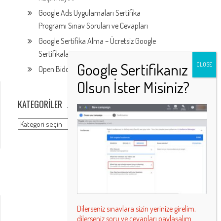
Google Ads Uygulamaları Sertifika
Programı Sınav Soruları ve Cevapları
Google Sertifika Alma – Ücretsiz Google
Sertifikaları
Open Bidding Nedir? Ne İşe Yarar?
KATEGORILER
Kategoriler
Dilerseniz sınavlara sizin yerinize girelim,
dilerseniz soru ve cevapları paylaşalım.