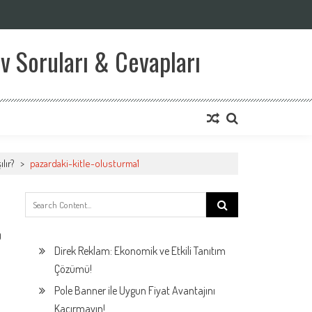
v Soruları & Cevapları
lır?
>
pazardaki-kitle-olusturma1
Search
for:
0
Direk Reklam: Ekonomik ve Etkili Tanıtım
Çözümü!
Pole Banner ile Uygun Fiyat Avantajını
Kaçırmayın!