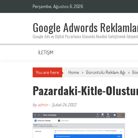
Skip
Perşembe, Ağustos 6, 2026
to
content
Google Adwords Reklamları
Google Ads ve Dijital Pazarlama Alanında Kendini Geliştirmek İsteyenl
İLETIŞIM
You are here
Home
>
Görüntülü Reklam Ağı
>
Gör
Pazardaki-Kitle-Olust
by
admin
-
Şubat 24, 2022