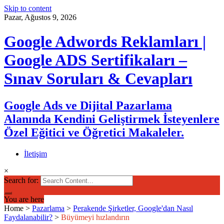
Skip to content
Pazar, Ağustos 9, 2026
Google Adwords Reklamları |
Google ADS Sertifikaları –
Sınav Soruları & Cevapları
Google Ads ve Dijital Pazarlama
Alanında Kendini Geliştirmek İsteyenlere
Özel Eğitici ve Öğretici Makaleler.
İletişim
×
Search for:
You are here
Home
>
Pazarlama
>
Perakende Şirketler, Google'dan Nasıl
Faydalanabilir?
>
Büyümeyi hızlandırın