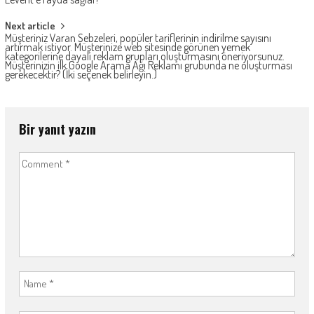
Next article
Müşteriniz Varan Sebzeleri, popüler tariflerinin indirilme sayısını
artırmak istiyor. Müşterinize web sitesinde görünen yemek
kategorilerine dayalı reklam grupları oluşturmasını öneriyorsunuz.
Müşterinizin ilk Google Arama Ağı Reklamı grubunda ne oluşturması
gerekecektir? (İki seçenek belirleyin.)
Bir yanıt yazın