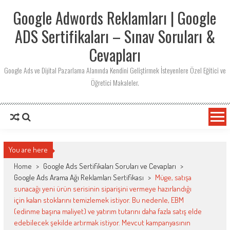
Skip
Google Adwords Reklamları | Google
to
content
ADS Sertifikaları – Sınav Soruları &
Cevapları
Google Ads ve Dijital Pazarlama Alanında Kendini Geliştirmek İsteyenlere Özel Eğitici ve
Öğretici Makaleler.
You are here
Home
>
Google Ads Sertifikaları Soruları ve Cevapları
>
Google Ads Arama Ağı Reklamları Sertifikası
>
Müge, satışa
sunacağı yeni ürün serisinin siparişini vermeye hazırlandığı
için kalan stoklarını temizlemek istiyor. Bu nedenle, EBM
(edinme başına maliyet) ve yatırım tutarını daha fazla satış elde
edebilecek şekilde artırmak istiyor. Mevcut kampanyasının