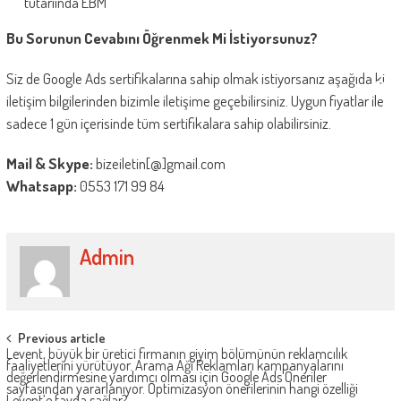
tutarıında EBM
Bu Sorunun Cevabını Öğrenmek Mi İstiyorsunuz?
Siz de Google Ads sertifikalarına sahip olmak istiyorsanız aşağıda ki
iletişim bilgilerinden bizimle iletişime geçebilirsiniz. Uygun fiyatlar ile
sadece 1 gün içerisinde tüm sertifikalara sahip olabilirsiniz.
Mail & Skype:
bizeiletin[@]gmail.com
Whatsapp:
0553 171 99 84
Admin
Post
Previous article
Levent, büyük bir üretici firmanın giyim bölümünün reklamcılık
navigation
faaliyetlerini yürütüyor. Arama Ağı Reklamları kampanyalarını
değerlendirmesine yardımcı olması için Google Ads Öneriler
sayfasından yararlanıyor. Optimizasyon önerilerinin hangi özelliği
Levent’e fayda sağlar?