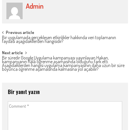
Admin
Post
Previous article
Bir uygulamada gerçekleşen etkinlikler hakkında veri toplamanın
navigation
faydası aşağıdakilerden hangisidir?
Next article
Bir süredir Google Uygulama kampanyası yayınlayan Hakan,
kampanyanın hâlâ öğrenme aşamasında olduğunu fark etti.
Aşağıdakilerden hangisi uygulama kampanyasının daha uzun bir süre
boyunca öğrenme aşamasında kalmasına yol açabilir?
Bir yanıt yazın