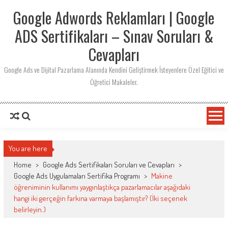
Skip
Google Adwords Reklamları | Google
to
content
ADS Sertifikaları – Sınav Soruları &
Cevapları
Google Ads ve Dijital Pazarlama Alanında Kendini Geliştirmek İsteyenlere Özel Eğitici ve
Öğretici Makaleler.
You are here
Home
>
Google Ads Sertifikaları Soruları ve Cevapları
>
Google Ads Uygulamaları Sertifika Programı
>
Makine
öğreniminin kullanımı yaygınlaştıkça pazarlamacılar aşağıdaki
hangi iki gerçeğin farkına varmaya başlamıştır? (İki seçenek
belirleyin.)