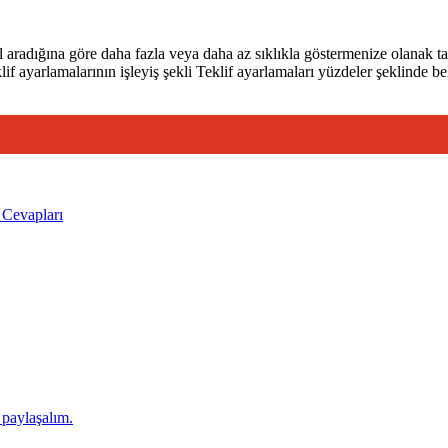
l aradığına göre daha fazla veya daha az sıklıkla göstermenize olanak tan
if ayarlamalarının işleyiş şekli Teklif ayarlamaları yüzdeler şeklinde bel
 Cevapları
ı paylaşalım.