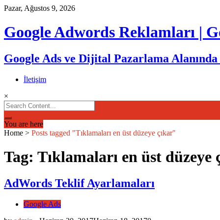
Skip
Pazar, Ağustos 9, 2026
to
content
Google Adwords Reklamları | Go
Google Ads ve Dijital Pazarlama Alanında 
İletişim
×
Search
for:
You are here
Home
>
Posts tagged "Tıklamaları en üst düzeye çıkar"
Tag: Tıklamaları en üst düzeye 
AdWords Teklif Ayarlamaları
Google Ads