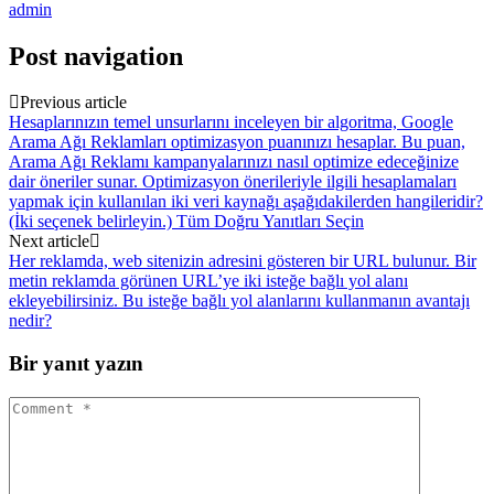
admin
Post navigation
Previous article
Hesaplarınızın temel unsurlarını inceleyen bir algoritma, Google
Arama Ağı Reklamları optimizasyon puanınızı hesaplar. Bu puan,
Arama Ağı Reklamı kampanyalarınızı nasıl optimize edeceğinize
dair öneriler sunar. Optimizasyon önerileriyle ilgili hesaplamaları
yapmak için kullanılan iki veri kaynağı aşağıdakilerden hangileridir?
(İki seçenek belirleyin.) Tüm Doğru Yanıtları Seçin
Next article
Her reklamda, web sitenizin adresini gösteren bir URL bulunur. Bir
metin reklamda görünen URL’ye iki isteğe bağlı yol alanı
ekleyebilirsiniz. Bu isteğe bağlı yol alanlarını kullanmanın avantajı
nedir?
Bir yanıt yazın