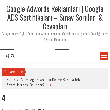
Skip
Google Adwords Reklamları | Google
to
content
ADS Sertifikaları – Sınav Soruları &
Cevapları
Google Ads ve Dijital Pazarlama Alanında Kendini Geliştirmek İsteyenlere Özel Eğitici ve
Öğretici Makaleler.
You are here
Home
>
Arama Ağı
>
Anahtar Kelime Bazında Teklif
Stratejileri Nasıl Belirlenir?
>
4
4