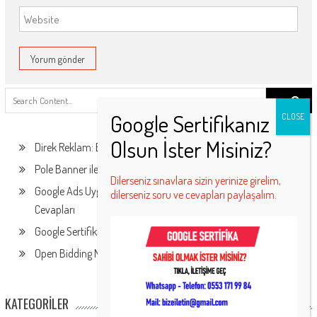
Search
for:
Direk Reklam: Ekonomik ve Etkili Tanıtım Çözümü!
Pole Banner ile Uygun Fiyat Avantajını Kaçırmayın!
Dilerseniz sınavlara sizin yerinize girelim,
Google Ads Uygulamaları Sertifika Programı Sınav Soruları ve
dilerseniz soru ve cevapları paylaşalım.
Cevapları
Google Sertifika Alma – Ücretsiz Google Sertifikaları
Open Bidding Nedir? Ne İşe Yarar?
KATEGORILER