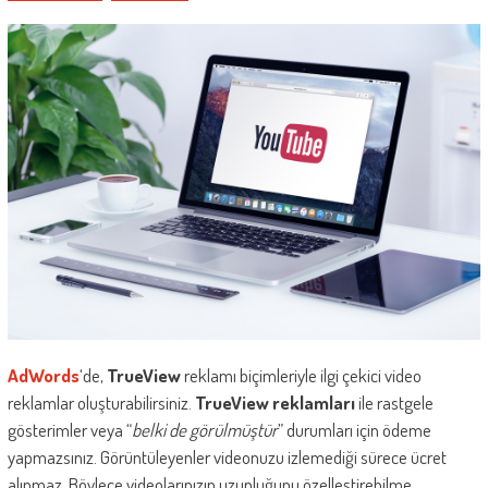
AdWords
‘de,
TrueView
reklamı biçimleriyle ilgi çekici video
reklamlar oluşturabilirsiniz.
TrueView reklamları
ile rastgele
gösterimler veya “
belki de görülmüştür
” durumları için ödeme
yapmazsınız. Görüntüleyenler videonuzu izlemediği sürece ücret
alınmaz. Böylece videolarınızın uzunluğunu özelleştirebilme