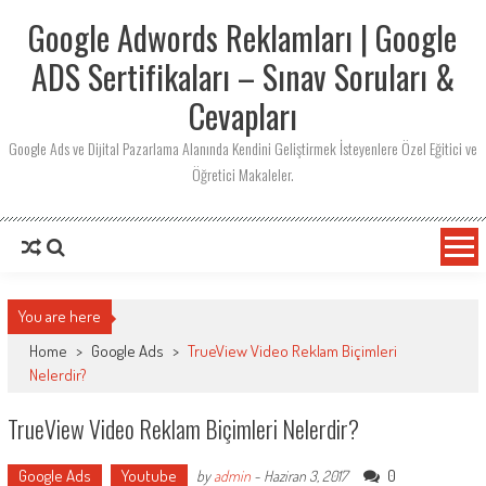
Skip
Google Adwords Reklamları | Google
to
content
ADS Sertifikaları – Sınav Soruları &
Cevapları
Google Ads ve Dijital Pazarlama Alanında Kendini Geliştirmek İsteyenlere Özel Eğitici ve
Öğretici Makaleler.
You are here
Home
>
Google Ads
>
TrueView Video Reklam Biçimleri
Nelerdir?
TrueView Video Reklam Biçimleri Nelerdir?
Google Ads
Youtube
0
by
admin
-
Haziran 3, 2017