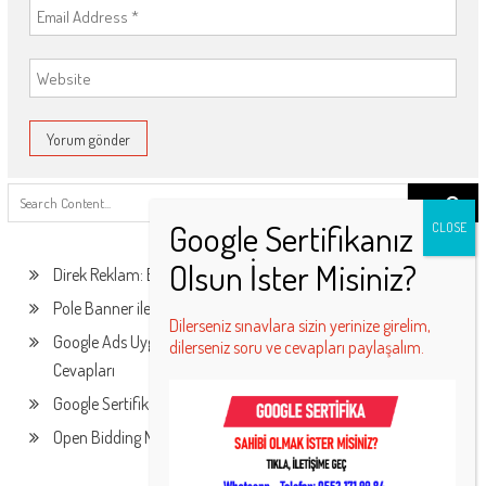
Search
for:
Direk Reklam: Ekonomik ve Etkili Tanıtım Çözümü!
Pole Banner ile Uygun Fiyat Avantajını Kaçırmayın!
Dilerseniz sınavlara sizin yerinize girelim,
Google Ads Uygulamaları Sertifika Programı Sınav Soruları ve
dilerseniz soru ve cevapları paylaşalım.
Cevapları
Google Sertifika Alma – Ücretsiz Google Sertifikaları
Open Bidding Nedir? Ne İşe Yarar?