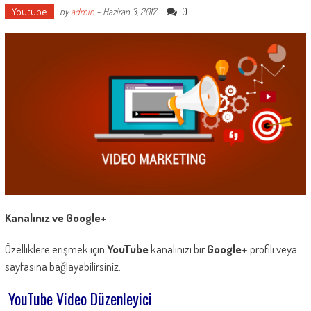
Youtube
0
by
admin
-
Haziran 3, 2017
Kanalınız ve Google+
Özelliklere erişmek için
YouTube
kanalınızı bir
Google+
profili veya
sayfasına bağlayabilirsiniz.
YouTube Video Düzenleyici