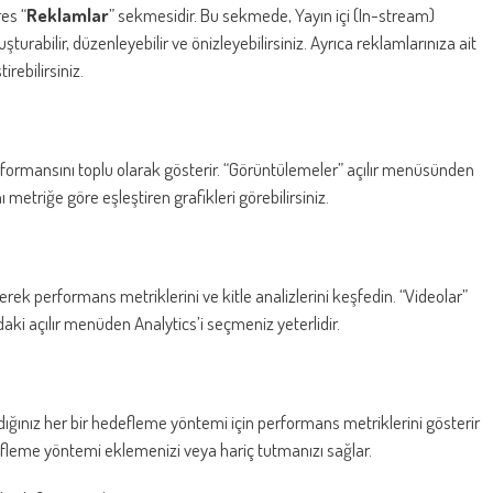
es “
Reklamlar
” sekmesidir. Bu sekmede, Yayın içi (In-stream)
urabilir, düzenleyebilir ve önizleyebilirsiniz. Ayrıca reklamlarınıza ait
irebilirsiniz.
ormansını toplu olarak gösterir. “Görüntülemeler” açılır menüsünden
etriğe göre eşleştiren grafikleri görebilirsiniz.
rek performans metriklerini ve kitle analizlerini keşfedin. “Videolar”
aki açılır menüden Analytics’i seçmeniz yeterlidir.
dığınız her bir hedefleme yöntemi için performans metriklerini gösterir
leme yöntemi eklemenizi veya hariç tutmanızı sağlar.