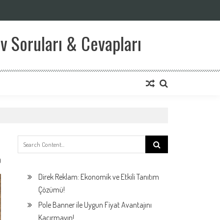
v Soruları & Cevapları
Search
for:
0
Direk Reklam: Ekonomik ve Etkili Tanıtım
Çözümü!
Pole Banner ile Uygun Fiyat Avantajını
Kaçırmayın!