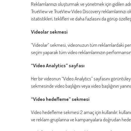
Reklamlarınızı oluşturmak ve yönetmek için gidilen adr
TrueView ve TrueView Video Discovery reklamlarınızı oluşt
istatistikleri, teklifleri ve daha fazlasını da görüp özelleşt
Videolar sekmesi
“Videolar” sekmesi, videonuzun tüm reklamlardaki perf
seçim yaparak tüm video reklamlarınızın performansını m
“Video Analytics” sayfası
Her bir videonun “Video Analytics” sayfasını görüntüleye
sekmesinde video başlığını veya video başlığının yanınd
“Video hedefleme” sekmesi
Video hedefleme sekmesi 2 amaç için kullanılır; kullan
ve reklam gruplarına ve kampanyalara doğrudan hedef