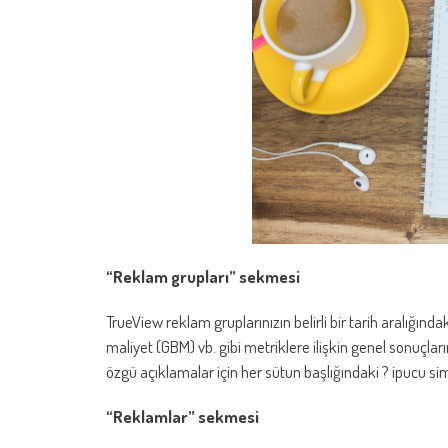
“Reklam grupları” sekmesi
TrueView reklam gruplarınızın belirli bir tarih aralığın
maliyet (GBM) vb. gibi metriklere ilişkin genel sonuçları
özgü açıklamalar için her sütun başlığındaki ? ipucu sim
“Reklamlar” sekmesi