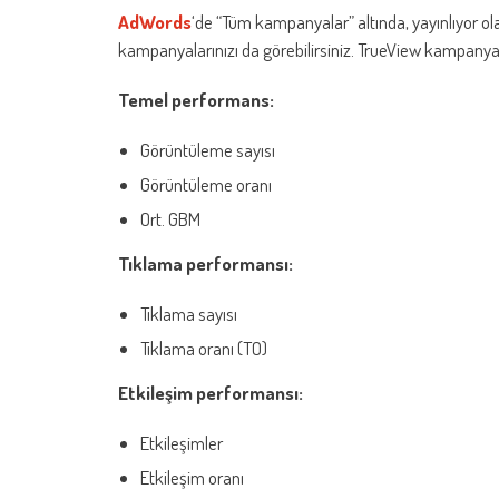
AdWords
‘de “Tüm kampanyalar” altında, yayınlıyor o
kampanyalarınızı da görebilirsiniz. TrueView kampanyalar
Temel performans:
Görüntüleme sayısı
Görüntüleme oranı
Ort. GBM
Tıklama performansı:
Tıklama sayısı
Tıklama oranı (TO)
Etkileşim performansı:
Etkileşimler
Etkileşim oranı