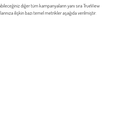
labileceğiniz diğer tüm kampanyaların yanı sıra TrueView
ınıza ilişkin bazı temel metrikler aşağıda verilmiştir: