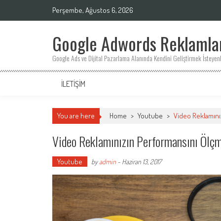
Skip
Perşembe, Ağustos 6, 2026
to
content
Google Adwords Reklamları
Google Ads ve Dijital Pazarlama Alanında Kendini Geliştirmek İsteyenl
İLETIŞIM
You are here
Home
>
Youtube
>
Video Reklamını
Video Reklamınızın Performansını Ölç
Youtube
by
admin
-
Haziran 13, 2017