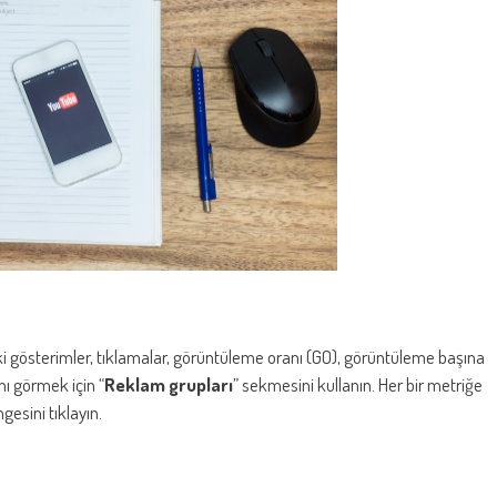
daki gösterimler, tıklamalar, görüntüleme oranı (GO), görüntüleme başına
nı görmek için “
Reklam grupları
” sekmesini kullanın. Her bir metriğe
gesini tıklayın.