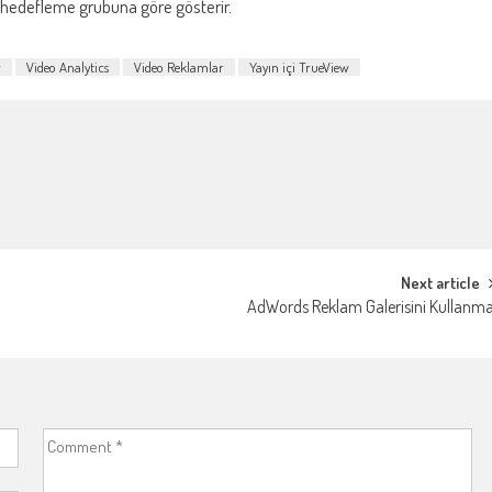
 hedefleme grubuna göre gösterir.
r
Video Analytics
Video Reklamlar
Yayın içi TrueView
Next article
AdWords Reklam Galerisini Kullanm