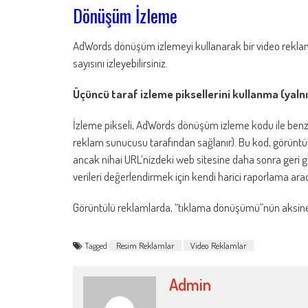
Dönüşüm İzleme
AdWords dönüşüm izlemeyi kullanarak bir video reklamı
sayısını izleyebilirsiniz.
Üçüncü taraf izleme piksellerini kullanma (yaln
İzleme pikseli, AdWords dönüşüm izleme kodu ile benzerd
reklam sunucusu tarafından sağlanır). Bu kod, görüntüley
ancak nihai URL’nizdeki web sitesine daha sonra geri gel
verileri değerlendirmek için kendi harici raporlama arac
Görüntülü reklamlarda, “tıklama dönüşümü”nün aksine 
Tagged
Resim Reklamlar
Video Reklamlar
Admin