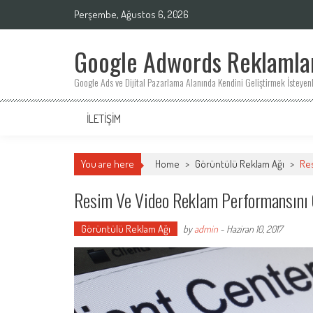
Skip
Perşembe, Ağustos 6, 2026
to
content
Google Adwords Reklamları
Google Ads ve Dijital Pazarlama Alanında Kendini Geliştirmek İsteyenl
İLETIŞIM
You are here
Home
>
Görüntülü Reklam Ağı
>
Re
Resim Ve Video Reklam Performansını
Görüntülü Reklam Ağı
by
admin
-
Haziran 10, 2017