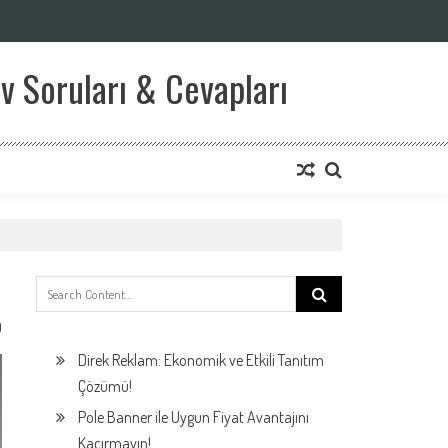
v Soruları & Cevapları
Search
for:
0
Direk Reklam: Ekonomik ve Etkili Tanıtım
Çözümü!
Pole Banner ile Uygun Fiyat Avantajını
Kaçırmayın!