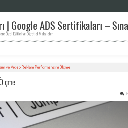
 | Google ADS Sertifikaları – Sına
ere Özel Eğitici ve Öğretici Makaleler.
sim ve Video Reklam Performansını Ölçme
 Ölçme